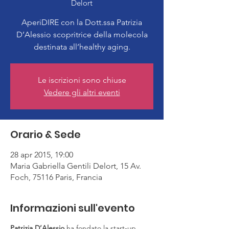
Delort
AperiDIRE con la Dott.ssa Patrizia
D’Alessio scopritrice della molecola
destinata all’healthy aging.
Le iscrizioni sono chiuse
Vedere gli altri eventi
Orario & Sede
28 apr 2015, 19:00
Maria Gabriella Gentili Delort, 15 Av.
Foch, 75116 Paris, Francia
Informazioni sull'evento
Patrizia D’Alessio
 ha fondato la start-up 