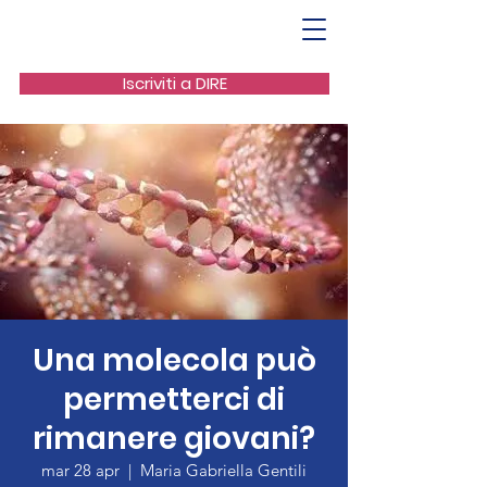
Iscriviti a DIRE
Una molecola può
permetterci di
rimanere giovani?
mar 28 apr
  |  
Maria Gabriella Gentili