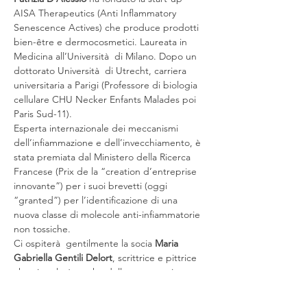
AISA Therapeutics (Anti Inflammatory 
Senescence Actives) che produce prodotti 
bien-être e dermocosmetici. Laureata in 
Medicina all’Università  di Milano. Dopo un 
dottorato Università  di Utrecht, carriera 
universitaria a Parigi (Professore di biologia 
cellulare CHU Necker Enfants Malades poi 
Paris Sud-11).

Esperta internazionale dei meccanismi 
dell’infiammazione e dell’invecchiamento, è 
stata premiata dal Ministero della Ricerca 
Francese (Prix de la “creation d’entreprise 
innovante”) per i suoi brevetti (oggi 
“granted”) per l’identificazione di una 
nuova classe di molecole anti-infiammatorie 
non tossiche.
Ci ospiterà  gentilmente la socia 
Maria 
Gabriella Gentili Delort
, scrittrice e pittrice 
che ci parlerà  anche della sua esperienza 
di amministratrice dell’elegante proprietà 
www.saintmartory.com