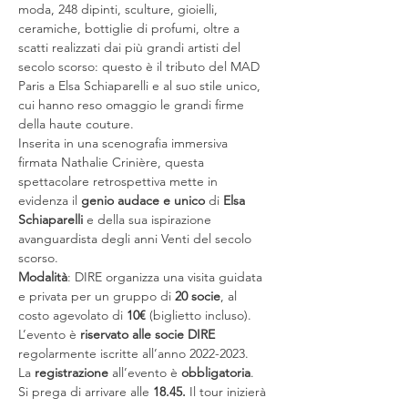
moda, 248 dipinti, sculture, gioielli, 
ceramiche, bottiglie di profumi, oltre a 
scatti realizzati dai più grandi artisti del 
secolo scorso: questo è il tributo del MAD 
Paris a Elsa Schiaparelli e al suo stile unico, 
cui hanno reso omaggio le grandi firme 
della haute couture.

Inserita in una scenografia immersiva 
firmata Nathalie Crinière, questa 
spettacolare retrospettiva mette in 
evidenza il 
genio audace e unico
 di 
Elsa 
Schiaparelli
 e della sua ispirazione 
avanguardista degli anni Venti del secolo 
scorso.
Modalità
: DIRE organizza una visita guidata 
e privata per un gruppo di 
20 socie
, al 
costo agevolato di 
10€
 (biglietto incluso). 
L’evento è 
riservato alle socie DIRE 
regolarmente iscritte all’anno 2022-2023. 
La 
registrazione 
all’evento è 
obbligatoria
.
Si prega di arrivare alle 
18.45.
 Il tour inizierà 