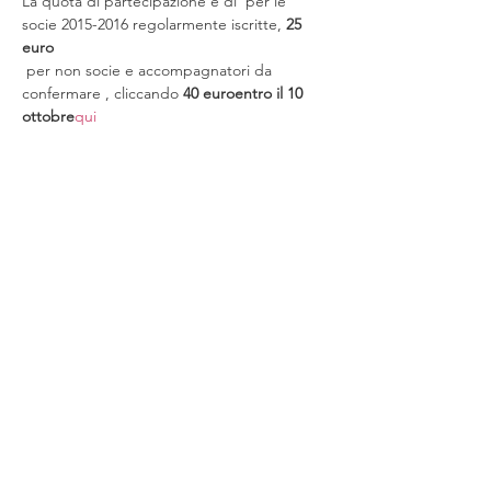
La quota di partecipazione è di 
 per le 
socie 2015-2016 regolarmente iscritte, 
25 
euro
 per non socie e accompagnatori da 
confermare 
, cliccando 
40 euro
entro il 10 
ottobre
qui
Condividi questo evento
Chi siamo
Eventi
Aderire
Contatti
Area s
ocie
Iscriviti alla Newsletter
Informativa sulla privacy
Informativa sui
cookie