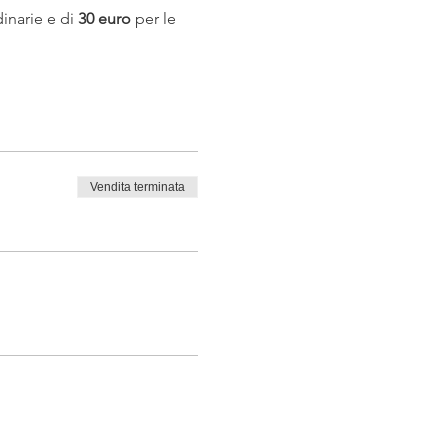
inarie e di 
30 euro
 per le 
Vendita terminata