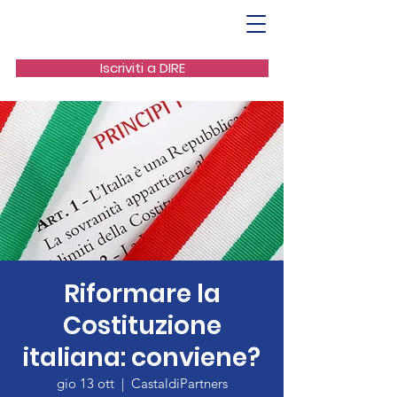
Iscriviti a DIRE
Riformare la
Costituzione
italiana: conviene?
gio 13 ott
  |  
CastaldiPartners