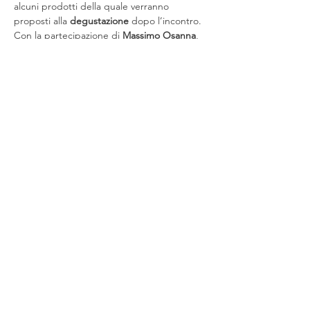
alcuni prodotti della quale verranno 
proposti alla 
degustazione 
dopo l’incontro. 
Con la partecipazione di 
Massimo Osanna
, 
direttore degli scavi di Pompei, 
Stefano de 
Caro
, direttore generale dell’ICCROM 
(Centro Internazionale di Studi per la 
Conservazione e il…
Mostra di più
Condividi questo evento
Chi siamo
Eventi
Aderire
Contatti
Area s
ocie
Iscriviti alla Newsletter