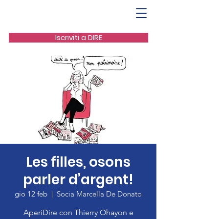
Iscriviti a DIRE
Les filles, osons
parler d’argent!
gio 12 feb
  |  
Socia Marcella De Donato
AperiDire con Thierry Ohayon e