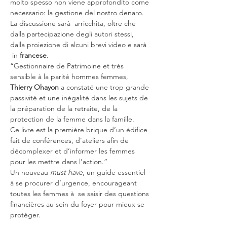
molto spesso non viene approfondito come 
necessario: la gestione del nostro denaro.

La discussione sarà  arricchita, oltre che 
dalla partecipazione degli autori stessi, 
dalla proiezione di alcuni brevi video e sarà 
 in 
francese
.
“Gestionnaire de Patrimoine et très 
sensible à la parité hommes femmes, 
Thierry Ohayon
 a constaté une trop grande 
passivité et une inégalité dans les sujets de 
la préparation de la retraite, de la 
protection de la femme dans la famille.

Ce livre est la première brique d’un édifice 
fait de conférences, d’ateliers afin de 
décomplexer et d’informer les femmes 
pour les mettre dans l’action.”

Un nouveau 
must have
, un guide essentiel 
à se procurer d’urgence, encourageant 
toutes les femmes à  se saisir des questions 
financières au sein du foyer pour mieux se 
protéger.
Per maggiori informazioni sul libro, cliccare 