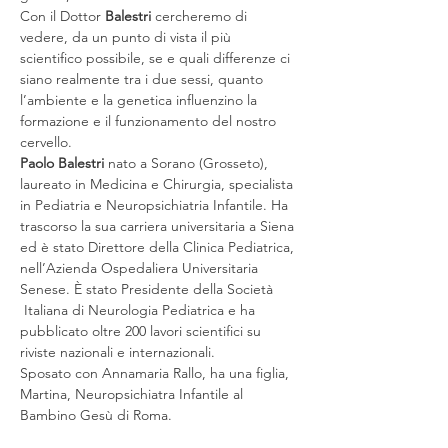
Con il Dottor 
Balestri 
cercheremo di 
vedere, da un punto di vista il più 
scientifico possibile, se e quali differenze ci 
siano realmente tra i due sessi, quanto 
l’ambiente e la genetica influenzino la 
formazione e il funzionamento del nostro 
cervello.
Paolo Balestri
 nato a Sorano (Grosseto), 
laureato in Medicina e Chirurgia, specialista 
in Pediatria e Neuropsichiatria Infantile. Ha 
trascorso la sua carriera universitaria a Siena 
ed è stato Direttore della Clinica Pediatrica, 
nell’Azienda Ospedaliera Universitaria 
Senese. È stato Presidente della Società 
 Italiana di Neurologia Pediatrica e ha 
pubblicato oltre 200 lavori scientifici su 
riviste nazionali e internazionali.

Sposato con Annamaria Rallo, ha una figlia, 
Martina, Neuropsichiatra Infantile al 
Bambino Gesù di Roma.
Saremo gentilmente ospitate dalla nostra 