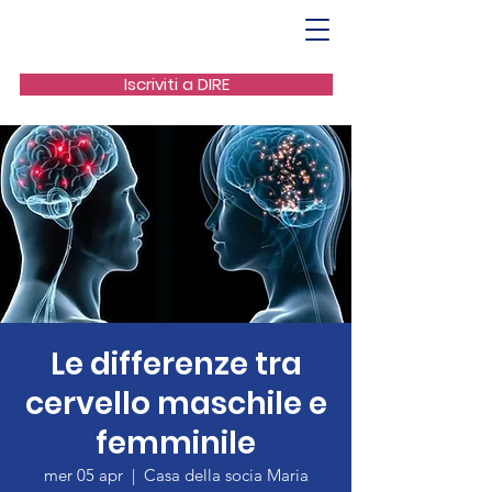
Iscriviti a DIRE
Le differenze tra
cervello maschile e
femminile
mer 05 apr
  |  
Casa della socia Maria