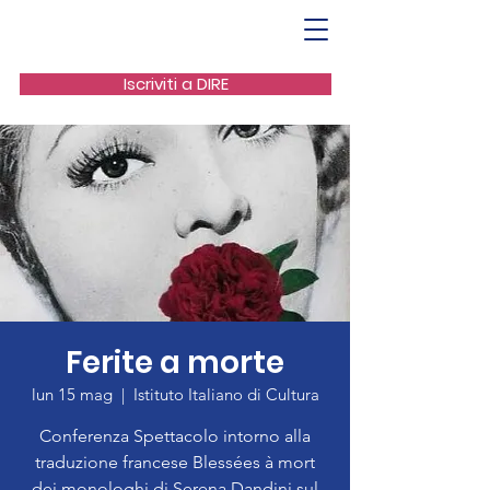
Iscriviti a DIRE
Ferite a morte
lun 15 mag
  |  
Istituto Italiano di Cultura
Conferenza Spettacolo intorno alla
traduzione francese Blessées à mort
dei monologhi di Serena Dandini sul