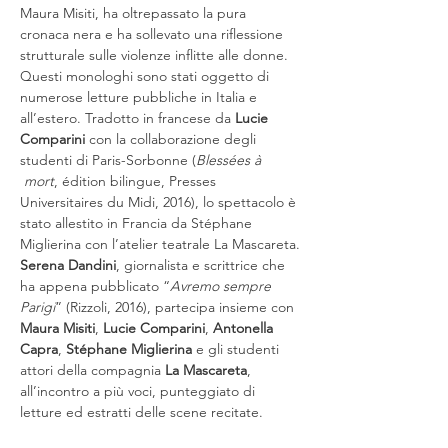
Maura Misiti, ha oltrepassato la pura 
cronaca nera e ha sollevato una riflessione 
strutturale sulle violenze inflitte alle donne.

Questi monologhi sono stati oggetto di 
numerose letture pubbliche in Italia e 
all’estero. Tradotto in francese da 
Lucie 
Comparini 
con la collaborazione degli 
studenti di Paris-Sorbonne (
Blessées à 
 mort
, édition bilingue, Presses 
Universitaires du Midi, 2016), lo spettacolo è 
stato allestito in Francia da Stéphane 
Miglierina con l’atelier teatrale La Mascareta.
Serena Dandini
, giornalista e scrittrice che 
ha appena pubblicato “
Avremo sempre 
Parigi
” (Rizzoli, 2016), partecipa insieme con 
Maura Misiti
, 
Lucie Comparini
, 
Antonella 
Capra
, 
Stéphane Miglierina
 e gli studenti 
attori della compagnia 
La Mascareta
, 
all’incontro a più voci, punteggiato di 