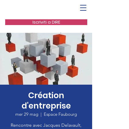
Iscriviti a DIRE
Création
d'entreprise
mer 29 mag
  |  
Espace Faubourg
Rencontre avec Jacques Delavault,