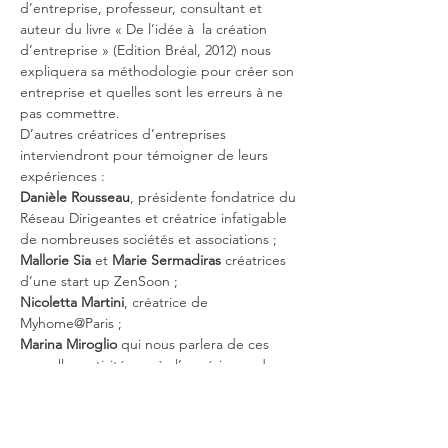
d’entreprise, professeur, consultant et 
auteur du livre « De l’idée à  la création 
d’entreprise » (Edition Bréal, 2012) nous 
expliquera sa méthodologie pour créer son 
entreprise et quelles sont les erreurs à ne 
pas commettre.
D’autres créatrices d’entreprises 
interviendront pour témoigner de leurs 
expériences : 
Danièle Rousseau
, présidente fondatrice du 
Réseau Dirigeantes et créatrice infatigable 
de nombreuses sociétés et associations ; 
Mallorie Sia
 et 
Marie Sermadiras
 créatrices 
d’une start up ZenSoon ; 
Nicoletta Martini
, créatrice de 
Myhome@Paris ; 
Marina Miroglio
 qui nous parlera de ces 
nouvelles activités après l’expérience du 
Café Miroglio.
Mostra di più