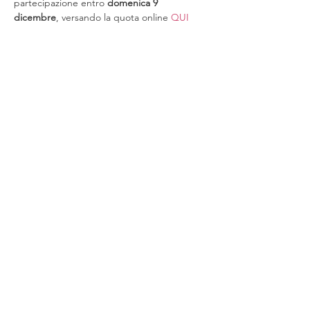
partecipazione entro 
domenica 9 
dicembre
, versando la quota online 
QUI
Condividi questo evento
Chi siamo
Eventi
Aderire
Contatti
Area s
ocie
Iscriviti alla Newsletter
Informativa sulla privacy
Informativa sui
cookie
© 2024 Associazione DIRE, Donne italiane rete
estera – Parigi