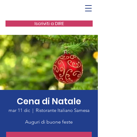
Iscriviti a DIRE
Cena di Natale
mar 11 dic
  |  
Ristorante Italiano Samesa
Auguri di buone feste