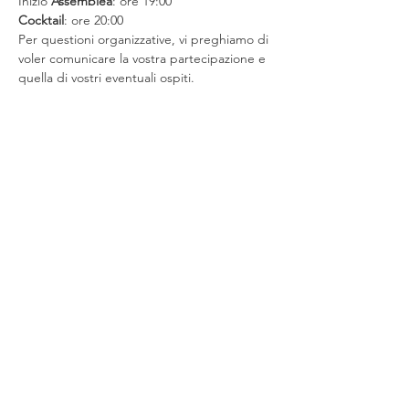
Inizio 
Assemblea
Cocktail
: ore 20:00
Per questioni organizzative, vi preghiamo di 
voler comunicare la vostra partecipazione e 
quella di vostri eventuali ospiti.
Condividi questo evento
Chi siamo
Eventi
Aderire
Contatti
Area s
ocie
Iscriviti alla Newsletter
Informativa sulla privacy
Informativa sui
cookie
© 2024 Associazione DIRE, Donne italiane rete