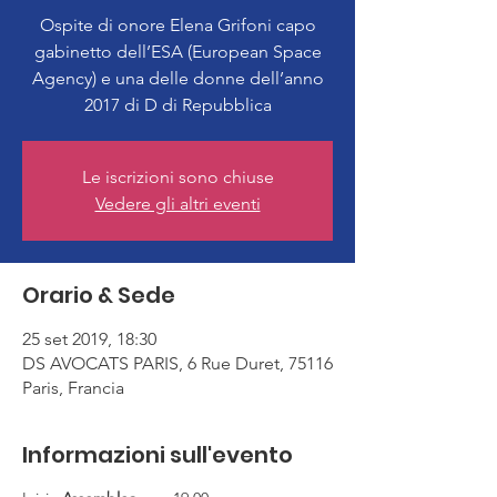
Ospite di onore Elena Grifoni capo
gabinetto dell’ESA (European Space
Agency) e una delle donne dell’anno
2017 di D di Repubblica
Le iscrizioni sono chiuse
Vedere gli altri eventi
Orario & Sede
25 set 2019, 18:30
DS AVOCATS PARIS, 6 Rue Duret, 75116
Paris, Francia
Informazioni sull'evento