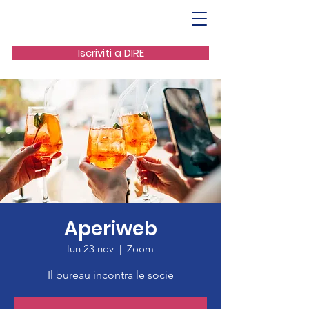
Iscriviti a DIRE
Aperiweb
lun 23 nov
  |  
Zoom
Il bureau incontra le socie